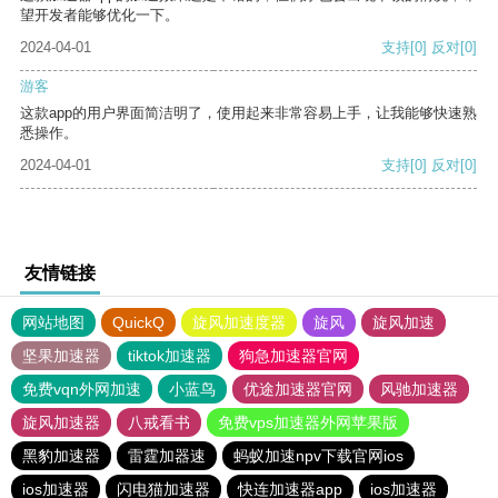
望开发者能够优化一下。
2024-04-01
支持
[0]
反对
[0]
游客
这款app的用户界面简洁明了，使用起来非常容易上手，让我能够快速熟
悉操作。
2024-04-01
支持
[0]
反对
[0]
友情链接
网站地图
QuickQ
旋风加速度器
旋风
旋风加速
坚果加速器
tiktok加速器
狗急加速器官网
免费vqn外网加速
小蓝鸟
优途加速器官网
风驰加速器
旋风加速器
八戒看书
免费vps加速器外网苹果版
黑豹加速器
雷霆加器速
蚂蚁加速npv下载官网ios
ios加速器
闪电猫加速器
快连加速器app
ios加速器