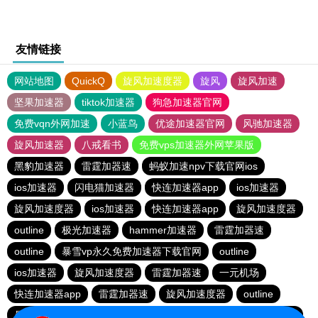
友情链接
网站地图
QuickQ
旋风加速度器
旋风
旋风加速
坚果加速器
tiktok加速器
狗急加速器官网
免费vqn外网加速
小蓝鸟
优途加速器官网
风驰加速器
旋风加速器
八戒看书
免费vps加速器外网苹果版
黑豹加速器
雷霆加器速
蚂蚁加速npv下载官网ios
ios加速器
闪电猫加速器
快连加速器app
ios加速器
旋风加速度器
ios加速器
快连加速器app
旋风加速度器
outline
极光加速器
hammer加速器
雷霆加器速
outline
暴雪vp永久免费加速器下载官网
outline
ios加速器
旋风加速度器
雷霆加器速
一元机场
快连加速器app
雷霆加器速
旋风加速度器
outline
暴雪vp永久免费加速器下载官网
黑洞加速
快连加速器app