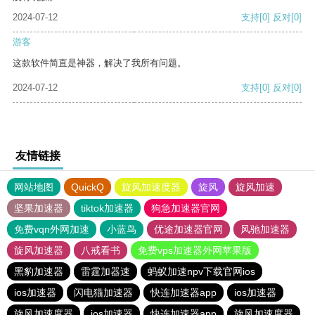
2024-07-12
支持
[0]
反对
[0]
游客
这款软件简直是神器，解决了我所有问题。
2024-07-12
支持
[0]
反对
[0]
友情链接
网站地图
QuickQ
旋风加速度器
旋风
旋风加速
坚果加速器
tiktok加速器
狗急加速器官网
免费vqn外网加速
小蓝鸟
优途加速器官网
风驰加速器
旋风加速器
八戒看书
免费vps加速器外网苹果版
黑豹加速器
雷霆加器速
蚂蚁加速npv下载官网ios
ios加速器
闪电猫加速器
快连加速器app
ios加速器
旋风加速度器
ios加速器
快连加速器app
旋风加速度器