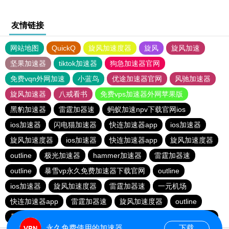
友情链接
网站地图
QuickQ
旋风加速度器
旋风
旋风加速
坚果加速器
tiktok加速器
狗急加速器官网
免费vqn外网加速
小蓝鸟
优途加速器官网
风驰加速器
旋风加速器
八戒看书
免费vps加速器外网苹果版
黑豹加速器
雷霆加器速
蚂蚁加速npv下载官网ios
ios加速器
闪电猫加速器
快连加速器app
ios加速器
旋风加速度器
ios加速器
快连加速器app
旋风加速度器
outline
极光加速器
hammer加速器
雷霆加器速
outline
暴雪vp永久免费加速器下载官网
outline
ios加速器
旋风加速度器
雷霆加器速
一元机场
快连加速器app
雷霆加器速
旋风加速度器
outline
暴雪vp永久免费加速器下载官网
黑洞加速
快连加速器app
永久免费使用的加速器
下载