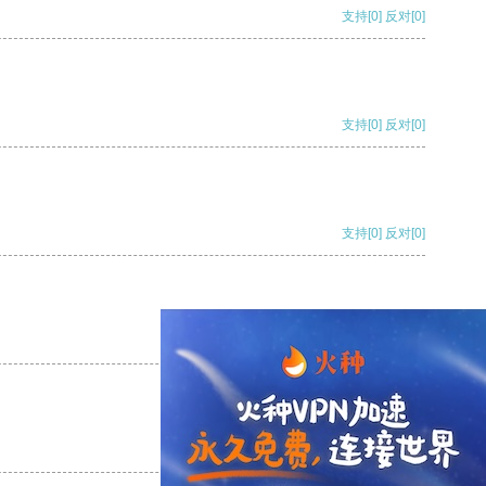
支持
[0]
反对
[0]
支持
[0]
反对
[0]
支持
[0]
反对
[0]
支持
[0]
反对
[0]
支持
[0]
反对
[0]