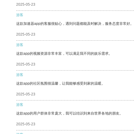
2025-05-23
游客
这款加速器app的客服很贴心，遇到问题都能及时解决，服务态度非常好。
2025-05-23
游客
这款app的视频资源非常丰富，可以满足我不同的娱乐需求。
2025-05-23
游客
这款app的社区氛围很温馨，让我能够感受到家的温暖。
2025-05-23
游客
这款app的用户群体非常庞大，我可以结识到来自世界各地的朋友。
2025-05-23