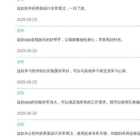
这款软件的界面设计非常简洁，一目了然。
2025-05-23
游客
这款app是我娱乐的好帮手，让我能够放松身心，享受美好时光。
2025-05-23
游客
这款学习软件的社区氛围非常好，可以与其他学习者交流学习心得。
2025-05-23
游客
这款app的功能非常强大，可以满足我所有的工作需求。我可以使用它来
2025-05-23
游客
这款办公软件的界面设计非常简洁，使用起来非常方便。功能的布局也很