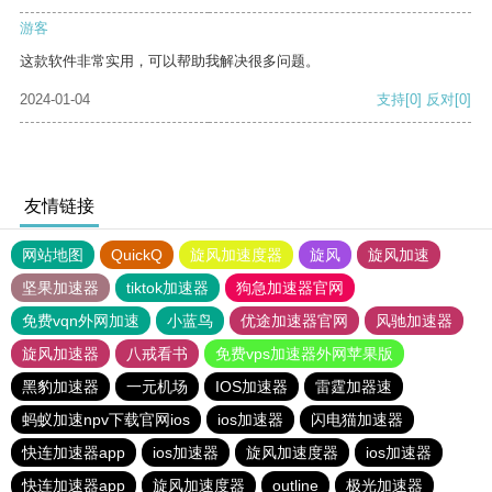
游客
这款软件非常实用，可以帮助我解决很多问题。
2024-01-04
支持
[0]
反对
[0]
友情链接
网站地图
QuickQ
旋风加速度器
旋风
旋风加速
坚果加速器
tiktok加速器
狗急加速器官网
免费vqn外网加速
小蓝鸟
优途加速器官网
风驰加速器
旋风加速器
八戒看书
免费vps加速器外网苹果版
黑豹加速器
一元机场
IOS加速器
雷霆加器速
蚂蚁加速npv下载官网ios
ios加速器
闪电猫加速器
快连加速器app
ios加速器
旋风加速度器
ios加速器
快连加速器app
旋风加速度器
outline
极光加速器