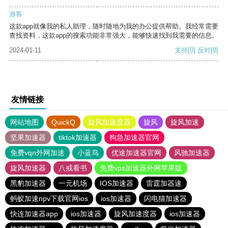
游客
这款app就像我的私人助理，随时随地为我的办公提供帮助。我经常需要
查找资料，这款app的搜索功能非常强大，能够快速找到我需要的信息。
2024-01-11
支持
[0]
反对
[0]
友情链接
网站地图
QuickQ
旋风加速度器
旋风
旋风加速
坚果加速器
tiktok加速器
狗急加速器官网
免费vqn外网加速
小蓝鸟
优途加速器官网
风驰加速器
旋风加速器
八戒看书
免费vps加速器外网苹果版
黑豹加速器
一元机场
IOS加速器
雷霆加器速
蚂蚁加速npv下载官网ios
ios加速器
闪电猫加速器
快连加速器app
ios加速器
旋风加速度器
ios加速器