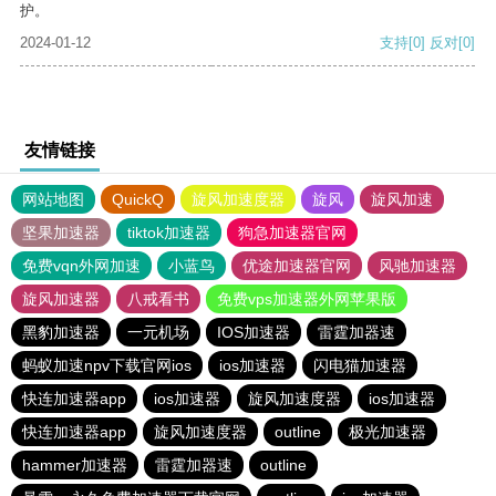
护。
2024-01-12
支持
[0]
反对
[0]
友情链接
网站地图
QuickQ
旋风加速度器
旋风
旋风加速
坚果加速器
tiktok加速器
狗急加速器官网
免费vqn外网加速
小蓝鸟
优途加速器官网
风驰加速器
旋风加速器
八戒看书
免费vps加速器外网苹果版
黑豹加速器
一元机场
IOS加速器
雷霆加器速
蚂蚁加速npv下载官网ios
ios加速器
闪电猫加速器
快连加速器app
ios加速器
旋风加速度器
ios加速器
快连加速器app
旋风加速度器
outline
极光加速器
hammer加速器
雷霆加器速
outline