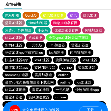
友情链接
网站地图
QuickQ
旋风加速度器
旋风
旋风加速
坚果加速器
tiktok加速器
狗急加速器官网
免费vqn外网加速
小蓝鸟
优途加速器官网
风驰加速器
旋风加速器
八戒看书
免费vps加速器外网苹果版
黑豹加速器
一元机场
IOS加速器
雷霆加器速
蚂蚁加速npv下载官网ios
ios加速器
闪电猫加速器
快连加速器app
ios加速器
旋风加速度器
ios加速器
快连加速器app
旋风加速度器
outline
极光加速器
hammer加速器
雷霆加器速
outline
暴雪vp永久免费加速器下载官网
outline
ios加速器
旋风加速度器
雷霆加器速
一元机场
快连加速器app
雷霆加器速
旋风加速度器
outline
暴雪vp永久免费加速器下载官网
黑洞加速
快连加速器app
永久免费使用的加速器
下载