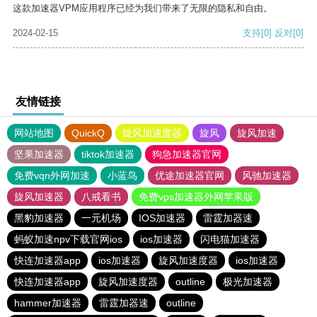
这款加速器VPM应用程序已经为我们带来了无限的隐私和自由。
2024-02-15
支持
[0]
反对
[0]
友情链接
网站地图
QuickQ
旋风加速度器
旋风
旋风加速
坚果加速器
tiktok加速器
狗急加速器官网
免费vqn外网加速
小蓝鸟
优途加速器官网
风驰加速器
旋风加速器
八戒看书
免费vps加速器外网苹果版
黑豹加速器
一元机场
IOS加速器
雷霆加器速
蚂蚁加速npv下载官网ios
ios加速器
闪电猫加速器
快连加速器app
ios加速器
旋风加速度器
ios加速器
快连加速器app
旋风加速度器
outline
极光加速器
hammer加速器
雷霆加器速
outline