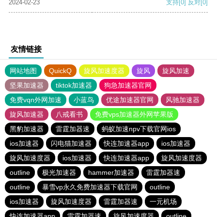
2024-02-23
支持
[0]
反对
[0]
友情链接
网站地图
QuickQ
旋风加速度器
旋风
旋风加速
坚果加速器
tiktok加速器
狗急加速器官网
免费vqn外网加速
小蓝鸟
优途加速器官网
风驰加速器
旋风加速器
八戒看书
免费vps加速器外网苹果版
黑豹加速器
雷霆加器速
蚂蚁加速npv下载官网ios
ios加速器
闪电猫加速器
快连加速器app
ios加速器
旋风加速度器
ios加速器
快连加速器app
旋风加速度器
outline
极光加速器
hammer加速器
雷霆加器速
outline
暴雪vp永久免费加速器下载官网
outline
ios加速器
旋风加速度器
雷霆加器速
一元机场
快连加速器app
雷霆加器速
旋风加速度器
outline