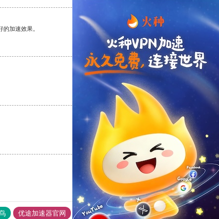
好的加速效果。
支持
[0]
反对
[0]
支持
[0]
反对
[0]
支持
[0]
反对
[0]
鸟
优途加速器官网
风驰加速器
旋风加速器
八戒看书