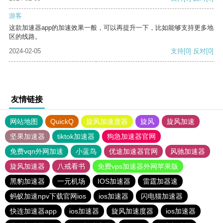
游客
这款加速器app的加速效果一般，可以再提升一下，比如能够支持更多地
区的线路。
2024-02-05
支持
[0]
反对
[0]
友情链接
网站地图
QuickQ
旋风加速度器
旋风
旋风加速
坚果加速器
tiktok加速器
狗急加速器官网
免费vqn外网加速
小蓝鸟
优途加速器官网
风驰加速器
旋风加速器
八戒看书
免费vps加速器外网苹果版
黑豹加速器
一元机场
IOS加速器
雷霆加器速
蚂蚁加速npv下载官网ios
ios加速器
闪电猫加速器
快连加速器app
ios加速器
旋风加速度器
ios加速器