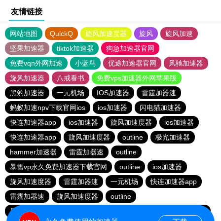
友情链接
网站地图
QuickQ
旋风加速度器
旋风
旋风加速
坚果加速器
tiktok加速器
狗急加速器官网
免费vqn外网加速
小蓝鸟
优途加速器官网
风驰加速器
旋风加速器
八戒看书
免费vps加速器外网苹果版
黑豹加速器
一元机场
IOS加速器
雷霆加器速
蚂蚁加速npv下载官网ios
ios加速器
闪电猫加速器
快连加速器app
ios加速器
旋风加速度器
ios加速器
快连加速器app
旋风加速度器
outline
极光加速器
hammer加速器
雷霆加器速
outline
暴雪vp永久免费加速器下载官网
outline
ios加速器
旋风加速度器
雷霆加器速
一元机场
快连加速器app
雷霆加器速
旋风加速度器
outline
暴雪vp永久免费加速器下载官网
黑洞加速
快连加速器app