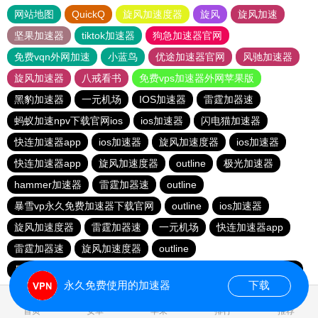
网站地图
QuickQ
旋风加速度器
旋风
旋风加速
坚果加速器
tiktok加速器
狗急加速器官网
免费vqn外网加速
小蓝鸟
优途加速器官网
风驰加速器
旋风加速器
八戒看书
免费vps加速器外网苹果版
黑豹加速器
一元机场
IOS加速器
雷霆加器速
蚂蚁加速npv下载官网ios
ios加速器
闪电猫加速器
快连加速器app
ios加速器
旋风加速度器
ios加速器
快连加速器app
旋风加速度器
outline
极光加速器
hammer加速器
雷霆加器速
outline
暴雪vp永久免费加速器下载官网
outline
ios加速器
旋风加速度器
雷霆加器速
一元机场
快连加速器app
雷霆加器速
旋风加速度器
outline
暴雪vp永久免费加速器下载官网
黑洞加速
快连加速器app
永久免费使用的加速器
下载
0.817003s
首页
安卓
苹果
排行
推荐