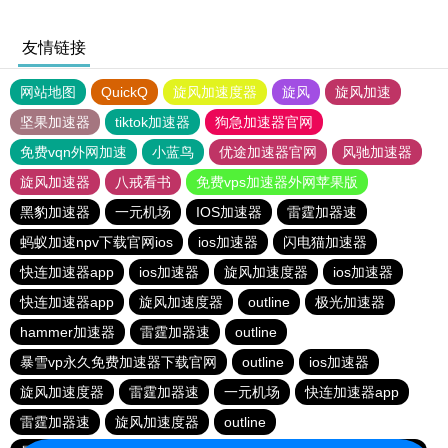
友情链接
网站地图
QuickQ
旋风加速度器
旋风
旋风加速
坚果加速器
tiktok加速器
狗急加速器官网
免费vqn外网加速
小蓝鸟
优途加速器官网
风驰加速器
旋风加速器
八戒看书
免费vps加速器外网苹果版
黑豹加速器
一元机场
IOS加速器
雷霆加器速
蚂蚁加速npv下载官网ios
ios加速器
闪电猫加速器
快连加速器app
ios加速器
旋风加速度器
ios加速器
快连加速器app
旋风加速度器
outline
极光加速器
hammer加速器
雷霆加器速
outline
暴雪vp永久免费加速器下载官网
outline
ios加速器
旋风加速度器
雷霆加器速
一元机场
快连加速器app
雷霆加器速
旋风加速度器
outline