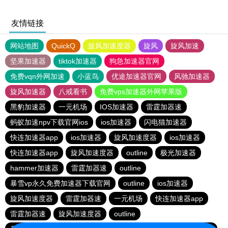
友情链接
网站地图
QuickQ
旋风加速度器
旋风
旋风加速
坚果加速器
tiktok加速器
狗急加速器官网
免费vqn外网加速
小蓝鸟
优途加速器官网
风驰加速器
旋风加速器
八戒看书
免费vps加速器外网苹果版
黑豹加速器
一元机场
IOS加速器
雷霆加器速
蚂蚁加速npv下载官网ios
ios加速器
闪电猫加速器
快连加速器app
ios加速器
旋风加速度器
ios加速器
快连加速器app
旋风加速度器
outline
极光加速器
hammer加速器
雷霆加器速
outline
暴雪vp永久免费加速器下载官网
outline
ios加速器
旋风加速度器
雷霆加器速
一元机场
快连加速器app
雷霆加器速
旋风加速度器
outline