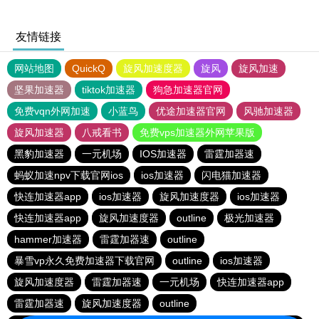
友情链接
网站地图
QuickQ
旋风加速度器
旋风
旋风加速
坚果加速器
tiktok加速器
狗急加速器官网
免费vqn外网加速
小蓝鸟
优途加速器官网
风驰加速器
旋风加速器
八戒看书
免费vps加速器外网苹果版
黑豹加速器
一元机场
IOS加速器
雷霆加器速
蚂蚁加速npv下载官网ios
ios加速器
闪电猫加速器
快连加速器app
ios加速器
旋风加速度器
ios加速器
快连加速器app
旋风加速度器
outline
极光加速器
hammer加速器
雷霆加器速
outline
暴雪vp永久免费加速器下载官网
outline
ios加速器
旋风加速度器
雷霆加器速
一元机场
快连加速器app
雷霆加器速
旋风加速度器
outline