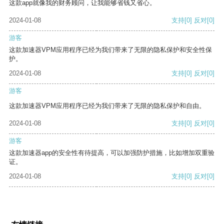
这款app就像我的财务顾问，让我能够省钱又省心。
2024-01-08
支持
[0]
反对
[0]
游客
这款加速器VPM应用程序已经为我们带来了无限的隐私保护和安全性保
护。
2024-01-08
支持
[0]
反对
[0]
游客
这款加速器VPM应用程序已经为我们带来了无限的隐私保护和自由。
2024-01-08
支持
[0]
反对
[0]
游客
这款加速器app的安全性有待提高，可以加强防护措施，比如增加双重验
证。
2024-01-08
支持
[0]
反对
[0]