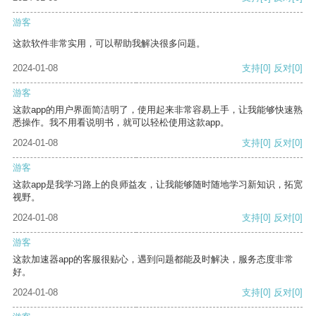
游客
这款软件非常实用，可以帮助我解决很多问题。
2024-01-08
支持
[0]
反对
[0]
游客
这款app的用户界面简洁明了，使用起来非常容易上手，让我能够快速熟
悉操作。我不用看说明书，就可以轻松使用这款app。
2024-01-08
支持
[0]
反对
[0]
游客
这款app是我学习路上的良师益友，让我能够随时随地学习新知识，拓宽
视野。
2024-01-08
支持
[0]
反对
[0]
游客
这款加速器app的客服很贴心，遇到问题都能及时解决，服务态度非常
好。
2024-01-08
支持
[0]
反对
[0]