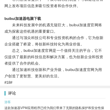
网上发布项目信息来吸引投资者和合作伙伴。
buibui加速器电脑下载
未来科技发展中的机遇无疑巨大，buibui加速度官网将
成为探索这些机遇的重要窗口。
通过与顶尖科技公司和专业投资机构的合作，它为创新
企业搭建了桥梁，将创新科技转化为商业价值。
总之，buibui加速度官网是一个值得关注的平台，它不
仅提供了最新的科技信息和解决方案，也为创新企业和投资
者提供了合作的机会。
通过加速科技创新和产业升级，buibui加速度官网为用
户创造了更智慧、更美好的生活。
#18#
评论
游客
这款加速器VPM应用程序已经为我们带来了无限的隐私保护和安全性保