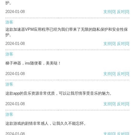
护。
2024-01-08
支持
[0]
反对
[0]
游客
这款加速器VPM应用程序已经为我们带来了无限的隐私保护和安全性保
护。
2024-01-08
支持
[0]
反对
[0]
游客
梯子神器，ins随便看，美美哒！
2024-01-08
支持
[0]
反对
[0]
游客
这款app的音乐资源非常优质，可以让我尽情享受音乐的魅力。
2024-01-08
支持
[0]
反对
[0]
游客
这款游戏的剧情非常感人，让我久久不能忘怀。
2024-01-08
支持
[0]
反对
[0]