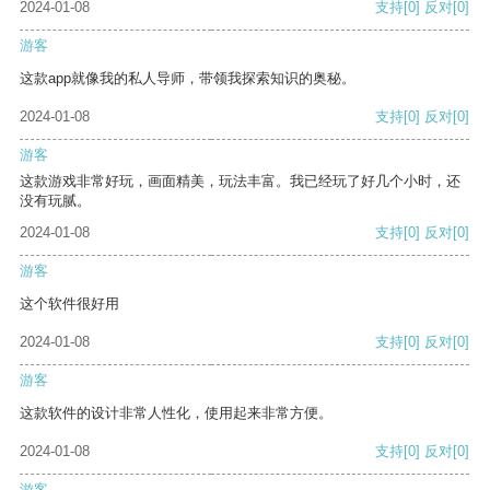
2024-01-08
支持
[0]
反对
[0]
游客
这款app就像我的私人导师，带领我探索知识的奥秘。
2024-01-08
支持
[0]
反对
[0]
游客
这款游戏非常好玩，画面精美，玩法丰富。我已经玩了好几个小时，还
没有玩腻。
2024-01-08
支持
[0]
反对
[0]
游客
这个软件很好用
2024-01-08
支持
[0]
反对
[0]
游客
这款软件的设计非常人性化，使用起来非常方便。
2024-01-08
支持
[0]
反对
[0]
游客