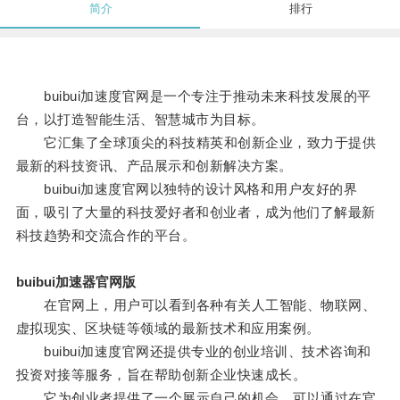
简介
排行
buibui加速度官网是一个专注于推动未来科技发展的平
台，以打造智能生活、智慧城市为目标。
它汇集了全球顶尖的科技精英和创新企业，致力于提供
最新的科技资讯、产品展示和创新解决方案。
buibui加速度官网以独特的设计风格和用户友好的界
面，吸引了大量的科技爱好者和创业者，成为他们了解最新
科技趋势和交流合作的平台。
buibui加速器官网版
在官网上，用户可以看到各种有关人工智能、物联网、
虚拟现实、区块链等领域的最新技术和应用案例。
buibui加速度官网还提供专业的创业培训、技术咨询和
投资对接等服务，旨在帮助创新企业快速成长。
它为创业者提供了一个展示自己的机会，可以通过在官