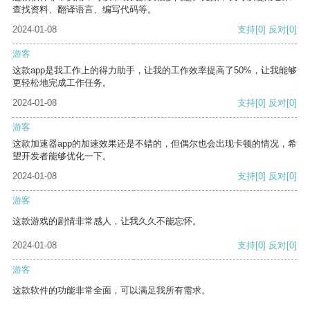
查找资料、翻译语言、编写代码等。
2024-01-08
支持
[0]
反对
[0]
游客
这款app是我工作上的得力助手，让我的工作效率提高了50%，让我能够
更轻松地完成工作任务。
2024-01-08
支持
[0]
反对
[0]
游客
这款加速器app的加速效果还是不错的，但偶尔也会出现卡顿的情况，希
望开发者能够优化一下。
2024-01-08
支持
[0]
反对
[0]
游客
这款游戏的剧情非常感人，让我久久不能忘怀。
2024-01-08
支持
[0]
反对
[0]
游客
这款软件的功能非常全面，可以满足我所有需求。