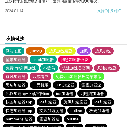
这款软件的售后服务非常好，遇到问题都能得到及时解决。
2024-01-14
支持
[0]
反对
[0]
友情链接
网站地图
QuickQ
旋风加速度器
旋风
旋风加速
坚果加速器
tiktok加速器
狗急加速器官网
免费vqn外网加速
小蓝鸟
优途加速器官网
风驰加速器
旋风加速器
八戒看书
免费vps加速器外网苹果版
黑豹加速器
一元机场
IOS加速器
雷霆加器速
蚂蚁加速npv下载官网ios
ios加速器
闪电猫加速器
快连加速器app
ios加速器
旋风加速度器
ios加速器
快连加速器app
旋风加速度器
outline
极光加速器
hammer加速器
雷霆加器速
outline