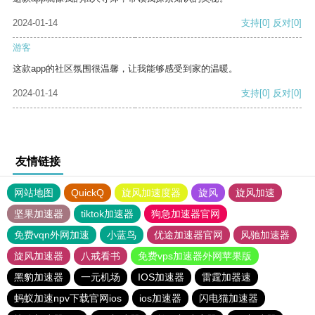
2024-01-14
支持
[0]
反对
[0]
游客
这款app的社区氛围很温馨，让我能够感受到家的温暖。
2024-01-14
支持
[0]
反对
[0]
友情链接
网站地图
QuickQ
旋风加速度器
旋风
旋风加速
坚果加速器
tiktok加速器
狗急加速器官网
免费vqn外网加速
小蓝鸟
优途加速器官网
风驰加速器
旋风加速器
八戒看书
免费vps加速器外网苹果版
黑豹加速器
一元机场
IOS加速器
雷霆加器速
蚂蚁加速npv下载官网ios
ios加速器
闪电猫加速器