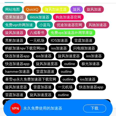
网站地图
QuickQ
旋风加速度器
旋风
旋风加速
坚果加速器
tiktok加速器
狗急加速器官网
免费vqn外网加速
小蓝鸟
优途加速器官网
风驰加速器
旋风加速器
八戒看书
免费vps加速器外网苹果版
黑豹加速器
一元机场
IOS加速器
雷霆加器速
蚂蚁加速npv下载官网ios
ios加速器
闪电猫加速器
快连加速器app
ios加速器
旋风加速度器
ios加速器
快连加速器app
旋风加速度器
outline
极光加速器
hammer加速器
雷霆加器速
outline
暴雪vp永久免费加速器下载官网
outline
ios加速器
旋风加速度器
雷霆加器速
一元机场
快连加速器app
雷霆加器速
旋风加速度器
outline
暴雪vp永久免费加速器下载官网
黑洞加速
快连加速器app
永久免费使用的加速器
下载