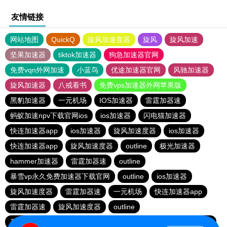
友情链接
网站地图
QuickQ
旋风加速度器
旋风
旋风加速
坚果加速器
tiktok加速器
狗急加速器官网
免费vqn外网加速
小蓝鸟
优途加速器官网
风驰加速器
旋风加速器
八戒看书
免费vps加速器外网苹果版
黑豹加速器
一元机场
IOS加速器
雷霆加器速
蚂蚁加速npv下载官网ios
ios加速器
闪电猫加速器
快连加速器app
ios加速器
旋风加速度器
ios加速器
快连加速器app
旋风加速度器
outline
极光加速器
hammer加速器
雷霆加器速
outline
暴雪vp永久免费加速器下载官网
outline
ios加速器
旋风加速度器
雷霆加器速
一元机场
快连加速器app
雷霆加器速
旋风加速度器
outline
暴雪vp永久免费加速器下载官网
黑洞加速
快连加速器app