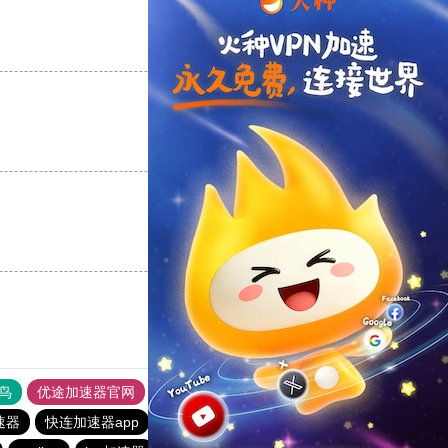
支持
[0]
反对
[0]
支持
[0]
反对
[0]
支持
[0]
反对
[0]
鸟
优途加速器官网
风驰加速器
旋风加速器
八戒看书
速器
快连加速器app
ios加速器
旋风加速度器
ios加速器